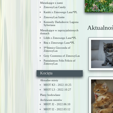
Mieszkające z nami
ZimowyLas Candy
Kaishi z Zimowego Lasu*PL
ZimowyLas Izette
Kennedy Dadushovic Laguna
Syberiana
Aktualnoś
Mieszkające w zaprzyjaźnionych
domach
Lilith z Zimowego Lasu*PL
Rita z Zimowego Lasu*PL
S*Stimics Gioconda of
ZimowyLas
Grey Contentus of ZimowyLas
Pantalaimon Felis Felicis of
ZimowyLas
Kocięta
Aktualne mioty
MIOT K3 - 2022.10.25
MIOT L3 - 2022.10.27
Plany hodowlane
Archiwum miotów
MIOT J2 - 2022.06.10
MIOT I2 - 2022.03.12