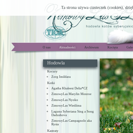
Ta strona używa ciasteczek (cookies), dzię
O nas
Aktualności
Archiwum
Kocięta
Gale
Hodowla
Kocury
Zorg Imildara
Kotki
Agatha Khaleesi Delia*CZ
ZimowyLas Marylin Monroe
ZimowyLas Nyoko
ZimowyLas Wiedźma
Laguna Syberiana Sing a Song
Dadushova
ZimowyLas Campagnolo aka
Rysia
Kastraty